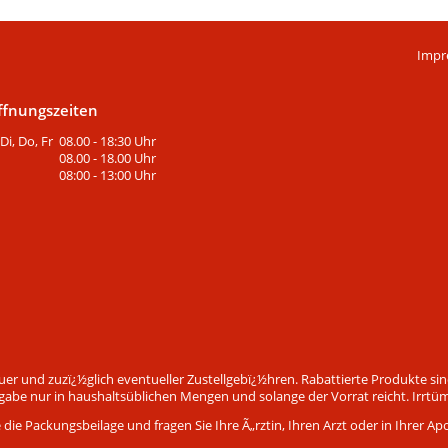
Impr
ffnungszeiten
Di, Do, Fr
08.00 - 18:30 Uhr
08.00 - 18.00 Uhr
08:00 - 13:00 Uhr
euer und zuzï¿½glich eventueller Zustellgebï¿½hren. Rabattierte Produkte s
be nur in haushaltsüblichen Mengen und solange der Vorrat reicht. Irrtü
ie Packungsbeilage und fragen Sie Ihre Ã„rztin, Ihren Arzt oder in Ihrer Ap