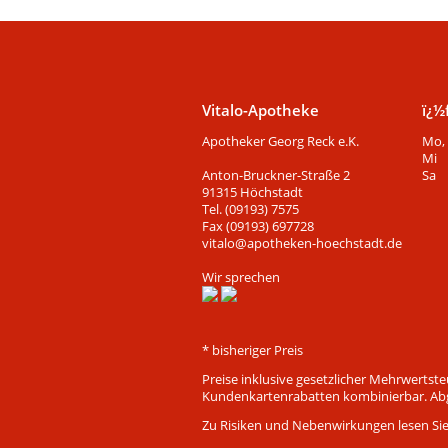
Vitalo-Apotheke
ï¿½
Apotheker Georg Reck e.K.
Mo, 
Mi
Anton-Bruckner-Straße 2
Sa
91315 Höchstadt
Tel. (09193) 7575
Fax (09193) 697728
vitalo@apotheken-hoechstadt.de
Wir sprechen
* bisheriger Preis
Preise inklusive gesetzlicher Mehrwertst
Kundenkartenrabatten kombinierbar. Abga
Zu Risiken und Nebenwirkungen lesen Sie d