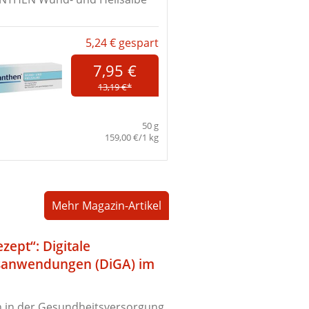
5,24 €
gespart
7,95 €
13,19 €*
50 g
159,00 €/1 kg
Mehr Magazin-Artikel
zept“: Digitale
sanwendungen (DiGA) im
 in der Gesundheitsversorgung