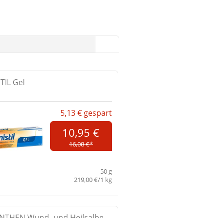
TIL Gel
5,13 €
gespart
10,95 €
16,08 €*
50 g
219,00 €/1 kg
NTHEN Wund- und Heilsalbe