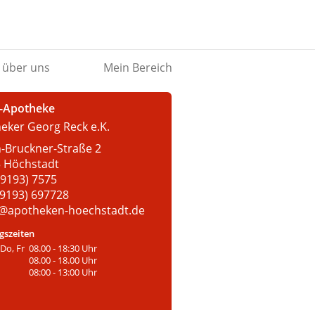
 über uns
Mein Bereich
o-Apotheke
eker Georg Reck e.K.
-Bruckner-Straße 2
 Höchstadt
(09193) 7575
09193) 697728
o@apotheken-hoechstadt.de
gszeiten
 Do, Fr
08.00 - 18:30 Uhr
08.00 - 18.00 Uhr
08:00 - 13:00 Uhr