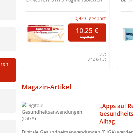
0,92 €
gespart
10,25 €
11,17 €*
3 St
3,42 €/1 St
eren
Magazin-Artikel
„Apps auf Re
Gesundheit
Alltag
Digitale Gesundheitsanwendungen (DiGA) werden