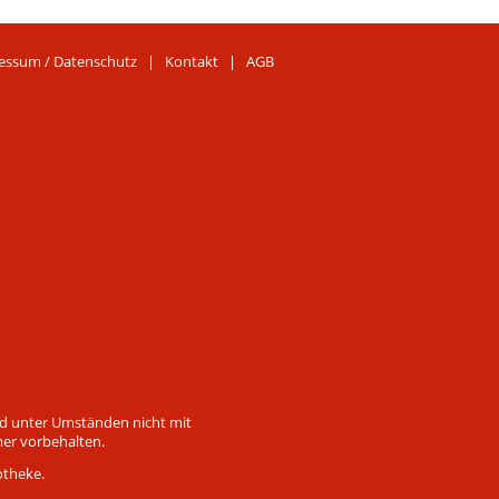
essum / Datenschutz
|
Kontakt
|
AGB
ind unter Umständen nicht mit
mer vorbehalten.
otheke.