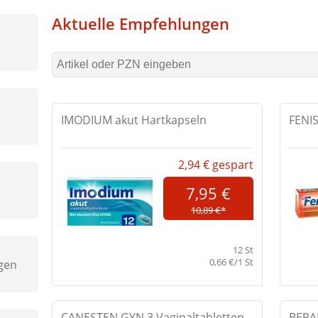
Aktuelle Empfehlungen
IMODIUM akut Hartkapseln
FENIS
2,94 €
gespart
7,95 €
10,89 €*
12 St
0,66 €/1 St
gen
CANESTEN GYN 3 Vaginaltabletten
BEPA