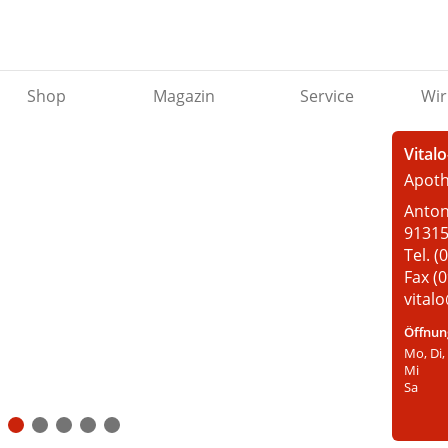
Shop
Magazin
Service
Wir
Vital
Apoth
Anton
91315
Tel. 
Fax (
vital
Öffnun
Mo, Di,
Mi
Sa