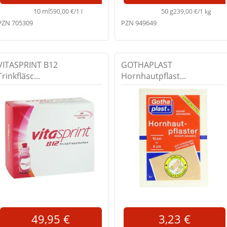
10 ml
50 g
590,00 €/1 l
239,00 €/1 kg
PZN 705309
PZN 949649
VITASPRINT B12
GOTHAPLAST
Trinkfläsc...
Hornhautpflast...
49,95 €
3,23 €