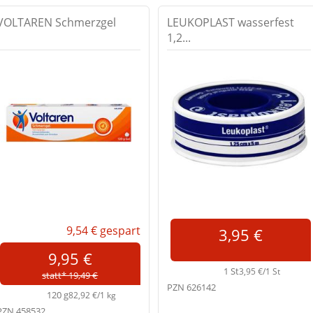
VOLTAREN Schmerzgel
LEUKOPLAST wasserfest
1,2...
9,54 €
gespart
3,95 €
9,95 €
1 St
3,95 €/1 St
statt* 19,49 €
PZN 626142
120 g
82,92 €/1 kg
PZN 458532