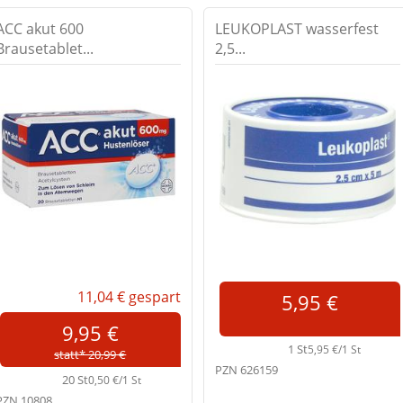
ACC akut 600
LEUKOPLAST wasserfest
Brausetablet...
2,5...
11,04 €
gespart
5,95 €
9,95 €
1 St
5,95 €/1 St
statt* 20,99 €
PZN 626159
20 St
0,50 €/1 St
PZN 10808