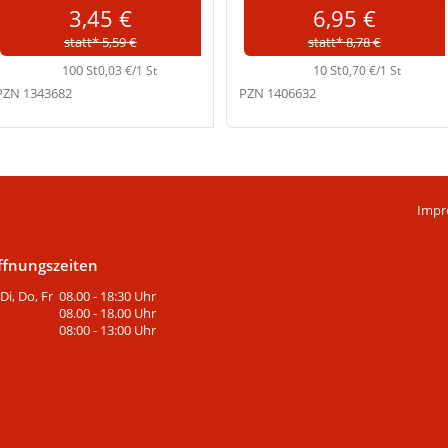
3,45 €
6,95 €
statt* 5,59 €
statt* 8,78 €
100 St
10 St
0,03 €/1 St
0,70 €/1 St
PZN 1343682
PZN 1406632
Impr
ffnungszeiten
Di, Do, Fr
08.00 - 18:30 Uhr
08.00 - 18.00 Uhr
08:00 - 13:00 Uhr