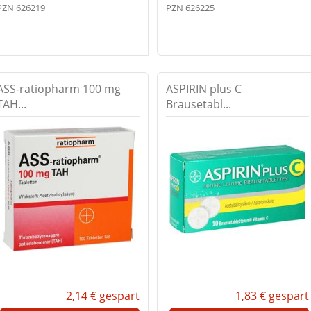
PZN 626219
PZN 626225
ASS-ratiopharm 100 mg
ASPIRIN plus C
TAH...
Brausetabl...
2,14 €
gespart
1,83 €
gespart