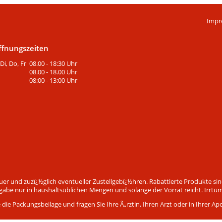
Impr
ffnungszeiten
Di, Do, Fr
08.00 - 18:30 Uhr
08.00 - 18.00 Uhr
08:00 - 13:00 Uhr
euer und zuzï¿½glich eventueller Zustellgebï¿½hren. Rabattierte Produkte s
be nur in haushaltsüblichen Mengen und solange der Vorrat reicht. Irrtü
ie Packungsbeilage und fragen Sie Ihre Ã„rztin, Ihren Arzt oder in Ihrer Ap