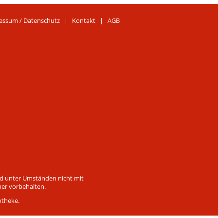
essum / Datenschutz
|
Kontakt
|
AGB
ind unter Umständen nicht mit
mer vorbehalten.
otheke.