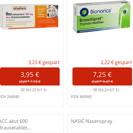
3,23 €
gespart
2,22 €
gespart
3,95 €
7,25 €
statt* 7,18 €
statt* 9,47 €
20 St
30 St
0,20 €/1 St
0,24 €/1 St
PZN 266040
PZN 360945
ACC akut 600
NASIC Nasenspray
Brausetablet...