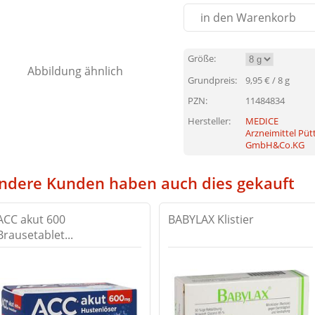
in den Warenkorb
Größe:
Abbildung ähnlich
Grundpreis:
9,95
€ / 8 g
PZN:
11484834
Hersteller:
MEDICE
Arzneimittel Püt
GmbH&Co.KG
ndere Kunden haben auch dies gekauft
ACC akut 600
BABYLAX Klistier
Brausetablet...