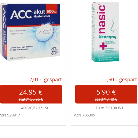
12,01 €
gespart
1,50 €
gespart
24,95 €
5,90 €
statt* 36,96 €
statt* 7,40 €
40 St
10 ml
0,62 €/1 St
590,00 €/1 l
PZN 520917
PZN 705309