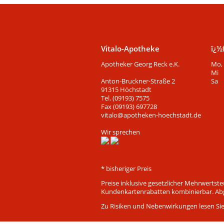
Vitalo-Apotheke
ï¿½
Apotheker Georg Reck e.K.
Mo, 
Mi
Anton-Bruckner-Straße 2
Sa
91315 Höchstadt
Tel. (09193) 7575
Fax (09193) 697728
vitalo@apotheken-hoechstadt.de
Wir sprechen
* bisheriger Preis
Preise inklusive gesetzlicher Mehrwertst
Kundenkartenrabatten kombinierbar. Abga
Zu Risiken und Nebenwirkungen lesen Sie d