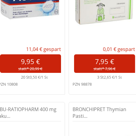
11,04 €
gespart
0,01 €
gespart
9,95 €
7,95 €
statt* 20,99 €
statt* 7,96 €
20 St
3 St
0,50 €/1 St
2,65 €/1 St
PZN 10808
PZN 98878
IBU-RATIOPHARM 400 mg
BRONCHIPRET Thymian
aku...
Pasti...