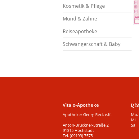
Kosmetik & Pflege
Mund & Zähne
Reiseapotheke
Schwangerschaft & Baby
Vitalo-Apotheke
ï¿½
Apotheker Georg Reck e.K.
Mo, 
Mi
Anton-Bruckner-Straße 2
Sa
91315 Höchstadt
Tel. (09193) 7575