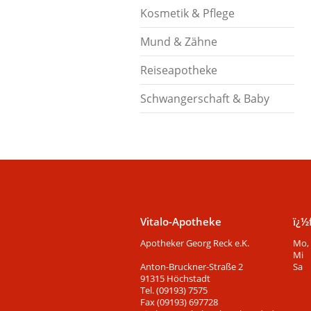
Kosmetik & Pflege
Mund & Zähne
Reiseapotheke
Schwangerschaft & Baby
Vitalo-Apotheke
ï¿½
Apotheker Georg Reck e.K.
Mo, 
Mi
Anton-Bruckner-Straße 2
Sa
91315 Höchstadt
Tel. (09193) 7575
Fax (09193) 697728