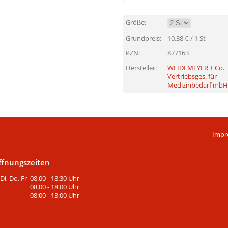
Größe:
Grundpreis:
10,38
€ / 1 St
PZN:
877163
Hersteller:
WEIDEMEYER + Co.
Vertriebsges. für
Medizinbedarf mbH
Impr
ffnungszeiten
Di, Do, Fr
08.00 - 18:30 Uhr
08.00 - 18.00 Uhr
08:00 - 13:00 Uhr